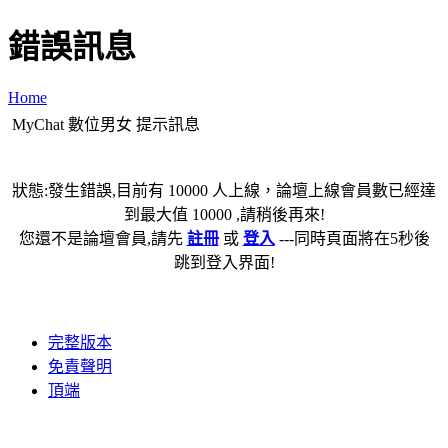
錯誤訊息
Home
MyChat 數位男女 提示訊息
狀態:發生錯誤,目前有 10000 人上線，論壇上線會員數已經達
到最大值 10000 ,請稍後再來!
您還不是論壇會員,請先
註冊
或
登入
---同時頁面將在5秒後
跳到登入界面!
完整版本
免責聲明
頂端