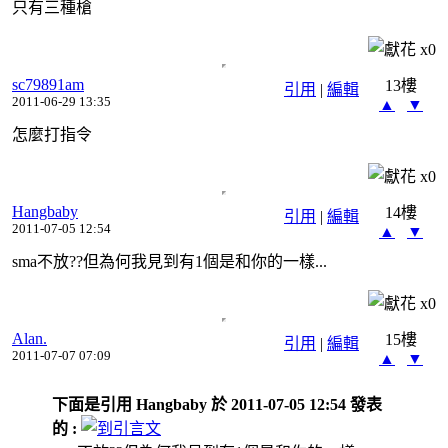
只有三種槍
x
0
sc79891am
13樓
引用
|
編輯
2011-06-29 13:35
▲
▼
怎麼打指令
x
0
Hangbaby
14樓
引用
|
編輯
2011-07-05 12:54
▲
▼
sma不放??但為何我見到有1個是和你的一樣...
x
0
Alan.
15樓
引用
|
編輯
2011-07-07 07:09
▲
▼
下面是引用 Hangbaby 於 2011-07-05 12:54 發表
的 :