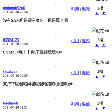
mnbmnb5266
2樓
引用
|
編輯
2011-05-20 20:56
▲
▼
沒有SAM但是卻有廣告，還是算了吧
x
0
63524123
3樓
引用
|
編輯
2011-05-20 20:58
▲
▼
CYM=3=我十卜你,下載黎玩玩=3=!
x
0
sasuke28
4樓
引用
|
編輯
2011-05-20 20:59
▲
▼
支持下呢個帖同埋呢個唔錯的槍械庫,gd~
x
0
toretmods
5樓
引用
|
編輯
2011-05-20 22:21
▲
▼