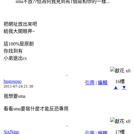
sma不放??但為何我見到有1個是和你的一樣...
把網址放出來吧
給我大開眼畀~
這100%是原創
你找到有
小弟退出cs
x
0
hugososo
16樓
引用
|
編輯
2011-07-24 21:30
▲
▼
我想要sma
看看sma要寫什麼才能反恐專用
x
0
SixNine
17樓
引用
|
編輯