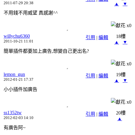
2011-07-29 20:38
▲
▼
不用錢不用威望 真感謝^^
x
0
willychu6360
18樓
引用
|
編輯
2011-10-21 11:01
▲
▼
簡單插件都要加上廣告,想變自己更出名?
x
0
lemon_gun
19樓
引用
|
編輯
2012-01-21 17:37
▲
▼
小小插件加廣告
x
0
ss1352tw
20樓
引用
|
編輯
2012-02-03 14:10
▲
有廣告阿~