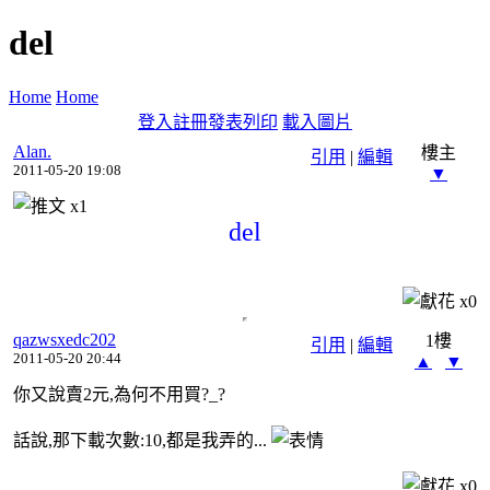
del
Home
Home
登入
註冊
發表
列印
載入圖片
Alan.
樓主
引用
|
編輯
2011-05-20 19:08
▼
x
1
del
x
0
qazwsxedc202
1樓
引用
|
編輯
2011-05-20 20:44
▲
▼
你又說賣2元,為何不用買?_?
話說,那下載次數:10,都是我弄的...
x
0