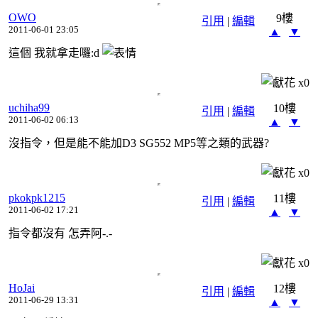
OWO
9樓
引用
|
編輯
2011-06-01 23:05
▲
▼
這個 我就拿走囉:d
x
0
uchiha99
10樓
引用
|
編輯
2011-06-02 06:13
▲
▼
沒指令，但是能不能加D3 SG552 MP5等之類的武器?
x
0
pkokpk1215
11樓
引用
|
編輯
2011-06-02 17:21
▲
▼
指令都沒有 怎弄阿-.-
x
0
HoJai
12樓
引用
|
編輯
2011-06-29 13:31
▲
▼