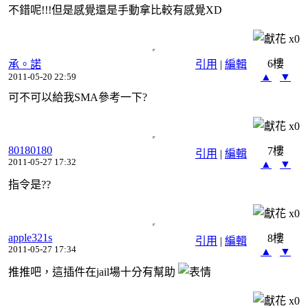
不錯呢!!!但是感覺還是手動拿比較有感覺XD
x
0
6樓
承。諾
引用
|
編輯
▲
▼
2011-05-20 22:59
可不可以給我SMA參考一下?
x
0
80180180
7樓
引用
|
編輯
2011-05-27 17:32
▲
▼
指令是??
x
0
apple321s
8樓
引用
|
編輯
2011-05-27 17:34
▲
▼
推推吧，這插件在jail場十分有幫助
x
0