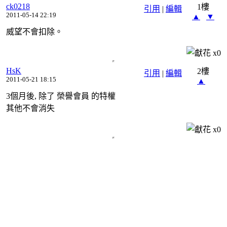
ck0218
1樓
引用
|
編輯
2011-05-14 22:19
▲
▼
威望不會扣除。
x
0
HsK
2樓
引用
|
編輯
2011-05-21 18:15
▲
3個月後, 除了 榮譽會員 的特權
其他不會消失
x
0