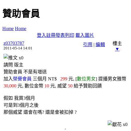
贊助會員
Home
Home
登入
註冊
發表
列印
載入圖片
z03703787
樓主
引用
|
編輯
2011-05-14 14:01
▼
x
0
請問 版主
贊助會員 不是有增送
加入
榮譽會員
三個月 NT$
299
元, [
數位男女
] 提播男女雅幣
30,000
元, 數位金幣
10
元, 威望
50
給予贊助回饋
假如 我買3個月
可是到3個月之後
那個威望 還會在嗎? 還是會被扣掉 ?
x
0