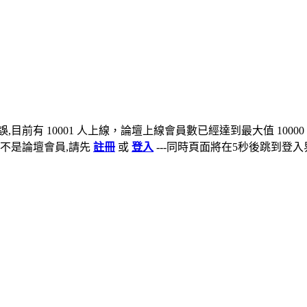
,目前有 10001 人上線，論壇上線會員數已經達到最大值 10000
不是論壇會員,請先
註冊
或
登入
---同時頁面將在5秒後跳到登入