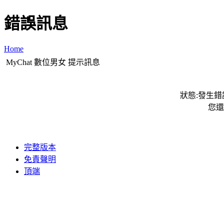
錯誤訊息
Home
MyChat 數位男女 提示訊息
狀態:發生錯誤
您還
完整版本
免責聲明
頂端