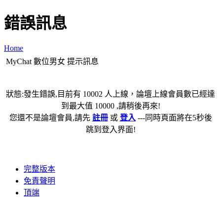
錯誤訊息
Home
MyChat 數位男女 提示訊息
狀態:發生錯誤,目前有 10002 人上線，論壇上線會員數已經達
到最大值 10000 ,請稍後再來!
您還不是論壇會員,請先
註冊
或
登入
---同時頁面將在5秒後
跳到登入界面!
完整版本
免責聲明
頂端