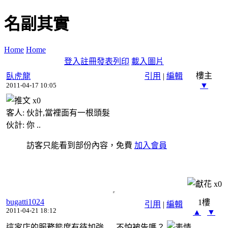
名副其實
Home
Home
登入
註冊
發表
列印
載入圖片
樓主
臥虎龍
引用
|
編輯
▼
2011-04-17 10:05
x
0
客人: 伙計,當裡面有一根頭髮
伙計: 你 ..
訪客只能看到部份內容，免費
加入會員
x
0
bugatti1024
1樓
引用
|
編輯
2011-04-21 18:12
▲
▼
這家店的服務態度有待加強......不怕被告嗎？