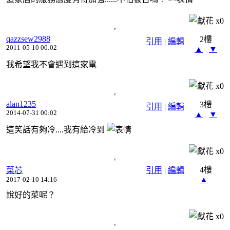
x
0
qazzsew2988
2樓
引用
|
編輯
2011-05-10 00:02
▲
▼
我希望我不會遇到這家電
x
0
alan1235
3樓
引用
|
編輯
2014-07-31 00:02
▲
▼
這笑話有夠冷....我有給冷到
x
0
4樓
菜芯
引用
|
編輯
▲
2017-02-10 14:16
說好的菜呢？
x
0