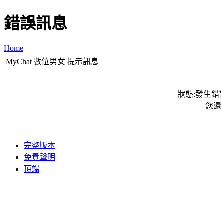
錯誤訊息
Home
MyChat 數位男女 提示訊息
狀態:發生錯誤
您還
完整版本
免責聲明
頂端