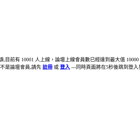
,目前有 10001 人上線，論壇上線會員數已經達到最大值 10000
不是論壇會員,請先
註冊
或
登入
---同時頁面將在5秒後跳到登入