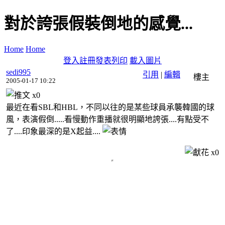
對於誇張假裝倒地的感覺...
Home
Home
登入
註冊
發表
列印
載入圖片
sedi995
引用
|
編輯
樓主
2005-01-17 10:22
x
0
最近在看SBL和HBL，不同以往的是某些球員承襲韓國的球
風，表演假倒.....看慢動作重播就很明顯地誇張....有點受不
了....印象最深的是X起益....
x
0