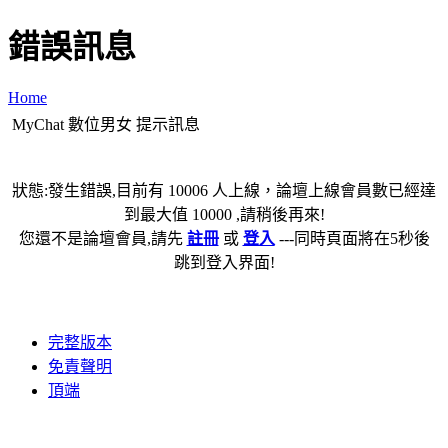
錯誤訊息
Home
MyChat 數位男女 提示訊息
狀態:發生錯誤,目前有 10006 人上線，論壇上線會員數已經達
到最大值 10000 ,請稍後再來!
您還不是論壇會員,請先
註冊
或
登入
---同時頁面將在5秒後
跳到登入界面!
完整版本
免責聲明
頂端