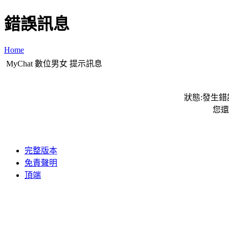
錯誤訊息
Home
MyChat 數位男女 提示訊息
狀態:發生錯誤
您還
完整版本
免責聲明
頂端