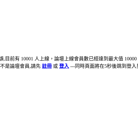
,目前有 10001 人上線，論壇上線會員數已經達到最大值 10000
不是論壇會員,請先
註冊
或
登入
---同時頁面將在5秒後跳到登入