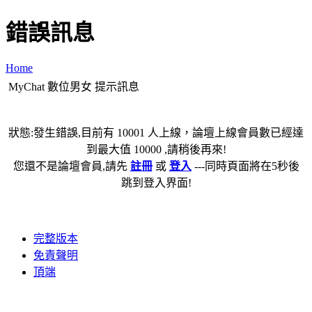
錯誤訊息
Home
MyChat 數位男女 提示訊息
狀態:發生錯誤,目前有 10001 人上線，論壇上線會員數已經達
到最大值 10000 ,請稍後再來!
您還不是論壇會員,請先
註冊
或
登入
---同時頁面將在5秒後
跳到登入界面!
完整版本
免責聲明
頂端