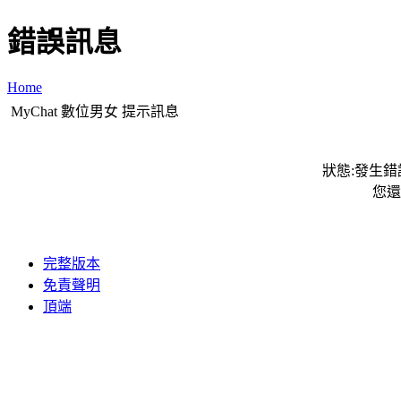
錯誤訊息
Home
MyChat 數位男女 提示訊息
狀態:發生錯誤
您還
完整版本
免責聲明
頂端