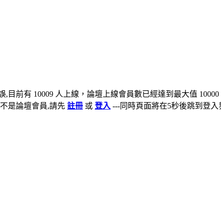
,目前有 10009 人上線，論壇上線會員數已經達到最大值 10000
不是論壇會員,請先
註冊
或
登入
---同時頁面將在5秒後跳到登入