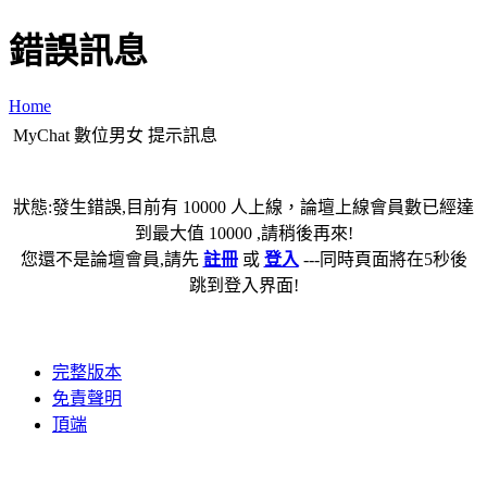
錯誤訊息
Home
MyChat 數位男女 提示訊息
狀態:發生錯誤,目前有 10000 人上線，論壇上線會員數已經達
到最大值 10000 ,請稍後再來!
您還不是論壇會員,請先
註冊
或
登入
---同時頁面將在5秒後
跳到登入界面!
完整版本
免責聲明
頂端