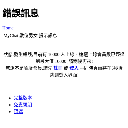
錯誤訊息
Home
MyChat 數位男女 提示訊息
狀態:發生錯誤,目前有 10000 人上線，論壇上線會員數已經達
到最大值 10000 ,請稍後再來!
您還不是論壇會員,請先
註冊
或
登入
---同時頁面將在5秒後
跳到登入界面!
完整版本
免責聲明
頂端