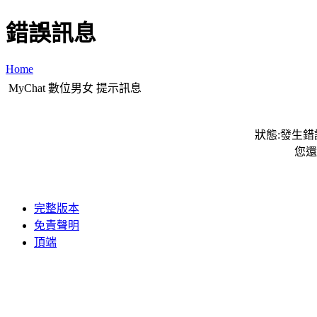
錯誤訊息
Home
MyChat 數位男女 提示訊息
狀態:發生錯誤
您還
完整版本
免責聲明
頂端