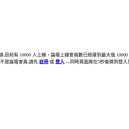
,目前有 10000 人上線，論壇上線會員數已經達到最大值 10000
不是論壇會員,請先
註冊
或
登入
---同時頁面將在5秒後跳到登入