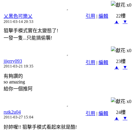
x
0
22樓
乂黑色可樂乂
引用
|
編輯
▲
▼
2011-03-14 20:53
狙擊手模式實在太變態了!
一發一隻...只能搞偷襲!
x
0
jjjerry093
23樓
引用
|
編輯
2011-03-21 19:35
▲
▼
有夠讚的
so amazing
給你一個推阿
x
0
rutk2u04
24樓
引用
|
編輯
2011-03-27 15:04
▲
▼
好帥喔!! 狙擊手模式看起來就是酷!