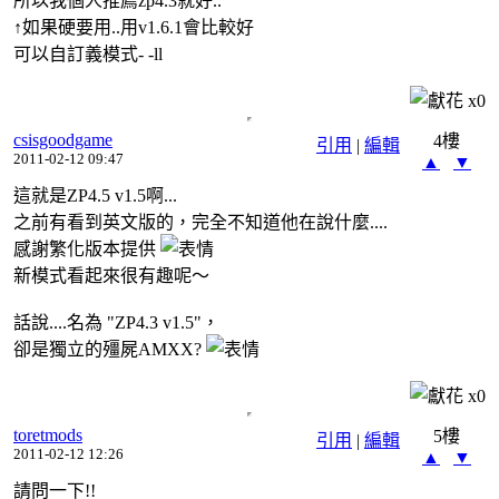
所以我個人推薦zp4.3就好..
↑如果硬要用..用v1.6.1會比較好
可以自訂義模式- -ll
x
0
csisgoodgame
4樓
引用
|
編輯
2011-02-12 09:47
▲
▼
這就是ZP4.5 v1.5啊...
之前有看到英文版的，完全不知道他在說什麼....
感謝繁化版本提供
新模式看起來很有趣呢～
話說....名為 "ZP4.3 v1.5"，
卻是獨立的殭屍AMXX?
x
0
toretmods
5樓
引用
|
編輯
2011-02-12 12:26
▲
▼
請問一下!!