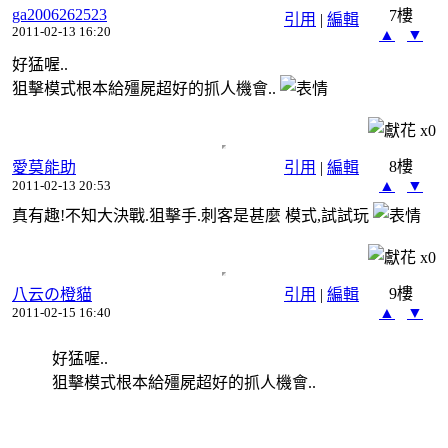
ga2006262523
7樓
引用
|
編輯
2011-02-13 16:20
▲
▼
好猛喔..
狙擊模式根本給殭屍超好的抓人機會..
x
0
8樓
愛莫能助
引用
|
編輯
▲
▼
2011-02-13 20:53
真有趣!不知大決戰.狙擊手.刺客是甚麼 模式,試試玩
x
0
9樓
八云の橙貓
引用
|
編輯
▲
▼
2011-02-15 16:40
好猛喔..
狙擊模式根本給殭屍超好的抓人機會..