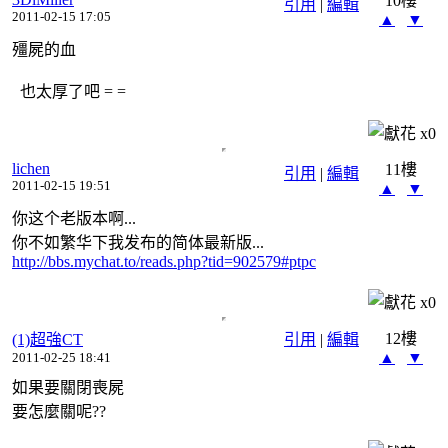
10樓
引用
|
編輯
2011-02-15 17:05
▲
▼
殭屍的血
也太厚了吧 = =
x
0
lichen
11樓
引用
|
編輯
2011-02-15 19:51
▲
▼
你这个老版本啊...
你不如繁华下我发布的简体最新版...
http://bbs.mychat.to/reads.php?tid=902579#ptpc
x
0
12樓
(1)超強CT
引用
|
編輯
▲
▼
2011-02-25 18:41
如果要關閉喪屍
要怎麼關呢??