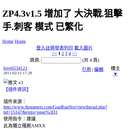
ZP4.3v1.5 增加了 大決戰.狙擊
手.刺客 模式 已繁化
Home
Home
登入
註冊
發表
列印
載入圖片
<<
1
2
3
4
>>
跳頁:
(共 4 頁)
love6534121
樓主
引用
|
編輯
2011-02-11 17:29
▼
x
3
【插件資訊】
插件來源：
http://www.ftpgamers.com/GunRunNer/viewthread.php?
tid=15147&extra=page%3D1
使用指令：建議
此為獨立殭屍AMXX