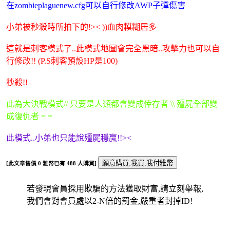
在zombieplaguenew.cfg可以自行修改AWP子彈傷害
小弟被秒殺時所拍下的!>< ))血肉糢糊居多
這就是刺客模式了..此模式地圖會完全黑暗..攻擊力也可以自
行修改!! (P.S刺客預設HP是100)
秒殺!!
此為大決戰模式// 只要是人類都會變成倖存者 \\ 殭屍全部變
成復仇者 = =
此模式..小弟也只能說殭屍穩贏!!><
[此文章售價
0
雅幣已有
488
人購買]
若發現會員採用欺騙的方法獲取財富,請立刻舉報,
我們會對會員處以2-N倍的罰金,嚴重者封掉ID!