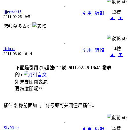
x
0
jjjerry093
13樓
引用
|
編輯
2011-02-25 19:51
▲
▼
怎那莫多青蛙
x
0
lichen
14樓
引用
|
編輯
2011-03-02 16:14
▲
▼
下面是引用 (1)超強CT 於 2011-02-25 18:41 發表
的 :
如果要關閉喪屍
要怎麼關呢??
插件 名称前面加 ； 符号即可关闭僵尸插件..
x
0
SixNine
15樓
引用
|
編輯