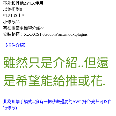
不能和其他ZP4.X使用
以免衝到!!
*1.81 以上*
小修改^^
有在檔案處簡單介紹^^
安裝路徑：X:XXCS1.6\addons\amxmodx\plugins
【插件介紹】
雖然只是介紹..但還
是希望能給推或花.
此為狙擊手模式...擁有一把秒殺殭屍的AWP(綠色光芒可以自
行修改)