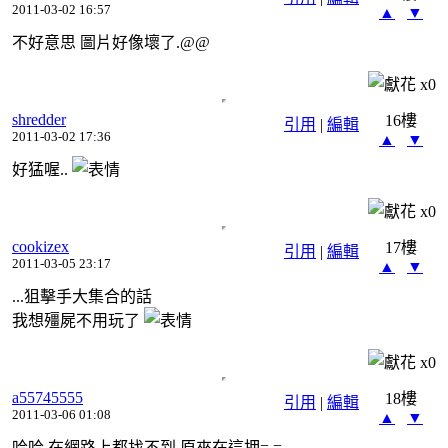
2011-03-02 16:57
▲
▼
不好意思 圖片好像壞了.@@
x
0
shredder
16樓
引用
|
編輯
2011-03-02 17:36
▲
▼
好猛喔..
x
0
cookizex
17樓
引用
|
編輯
2011-03-05 23:17
▲
▼
...狙擊手大集合的話
我想殭屍不用玩了
x
0
a55745555
18樓
引用
|
編輯
2011-03-06 01:08
▲
▼
哈哈 在網路上都找不到 原來在這押= =