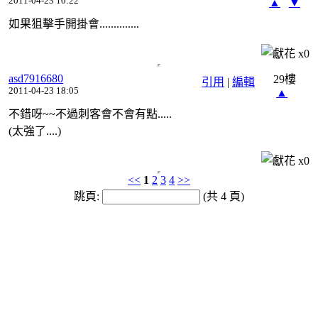
2011-04-23 10:22
▲
▼
如果狙擊手開掛會..............
x
0
asd7916680
29樓
引用
|
編輯
2011-04-23 18:05
▲
不錯呀~~不過刺客會不會有點.....
(太強了....)
x
0
<<
1
2
3
4
>>
跳頁:
(共 4 頁)