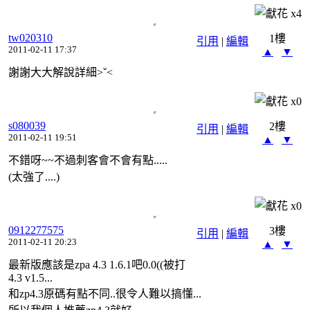
x
4
tw020310
1樓
引用
|
編輯
2011-02-11 17:37
▲
▼
謝謝大大解說詳細>ˇ<
x
0
s080039
2樓
引用
|
編輯
2011-02-11 19:51
▲
▼
不錯呀~~不過刺客會不會有點.....
(太強了....)
x
0
0912277575
3樓
引用
|
編輯
2011-02-11 20:23
▲
▼
最新版應該是zpa 4.3 1.6.1吧0.0((被打
4.3 v1.5...
和zp4.3原碼有點不同..很令人難以搞懂...