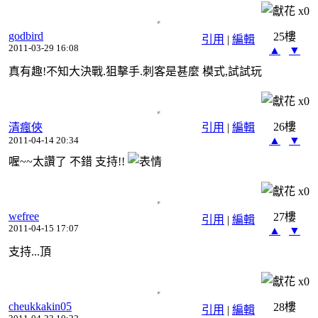
x
0
godbird
25樓
引用
|
編輯
2011-03-29 16:08
▲
▼
真有趣!不知大決戰.狙擊手.刺客是甚麼 模式,試試玩
x
0
26樓
清瘋俠
引用
|
編輯
▲
▼
2011-04-14 20:34
喔~~太讚了 不錯 支持!!
x
0
wefree
27樓
引用
|
編輯
2011-04-15 17:07
▲
▼
支持...頂
x
0
cheukkakin05
28樓
引用
|
編輯