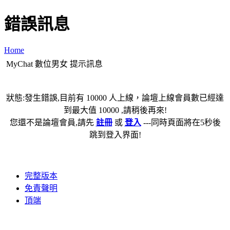
錯誤訊息
Home
MyChat 數位男女 提示訊息
狀態:發生錯誤,目前有 10000 人上線，論壇上線會員數已經達
到最大值 10000 ,請稍後再來!
您還不是論壇會員,請先
註冊
或
登入
---同時頁面將在5秒後
跳到登入界面!
完整版本
免責聲明
頂端