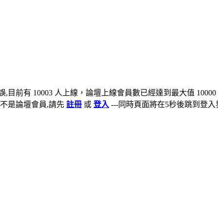
,目前有 10003 人上線，論壇上線會員數已經達到最大值 10000
不是論壇會員,請先
註冊
或
登入
---同時頁面將在5秒後跳到登入