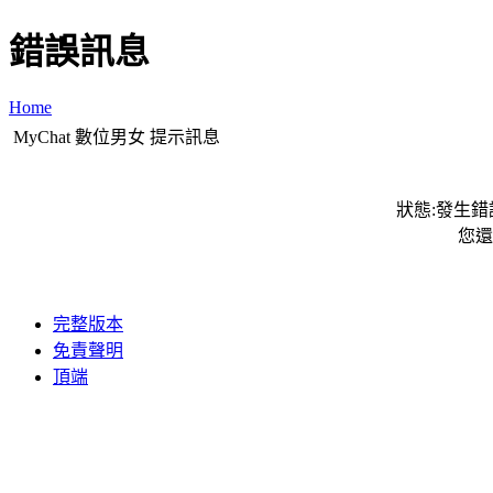
錯誤訊息
Home
MyChat 數位男女 提示訊息
狀態:發生錯誤
您還
完整版本
免責聲明
頂端