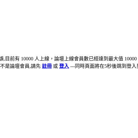
,目前有 10000 人上線，論壇上線會員數已經達到最大值 10000
不是論壇會員,請先
註冊
或
登入
---同時頁面將在5秒後跳到登入