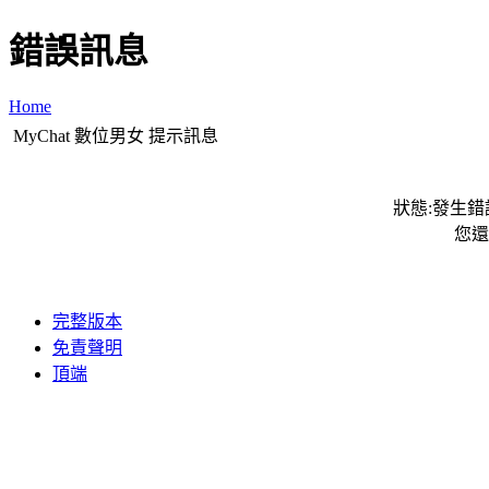
錯誤訊息
Home
MyChat 數位男女 提示訊息
狀態:發生錯誤
您還
完整版本
免責聲明
頂端