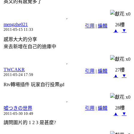
英文的有感覺多了
x
0
mengzhe021
26樓
引用
|
編輯
2011-05-15 11:33
▲
▼
感恩大大的分享
來去新增在自己的迪庫中
x
0
TWCAKR
27樓
引用
|
編輯
2011-05-24 17:59
▲
▼
Rtv轉場插件 玩家自行投票gd
x
0
28樓
嘘つきの世界
引用
|
編輯
▲
▼
2011-05-30 10:49
請問圖片的 1 2 3 是甚麼?