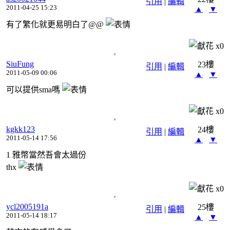
引用
|
編輯
2011-04-25 15:23
▲
▼
有了繁化就更易明白了@@
x
0
SiuFung
23樓
引用
|
編輯
2011-05-09 00:06
▲
▼
可以提供sma嗎
x
0
kgkk123
24樓
引用
|
編輯
2011-05-14 17:56
▲
▼
1 雅幣當然吾會太過份
thx
x
0
ycl2005191a
25樓
引用
|
編輯
2011-05-14 18:17
▲
▼