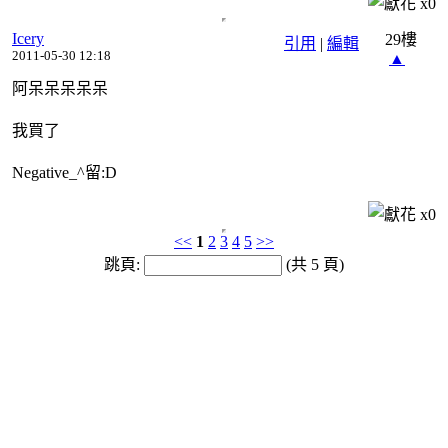
x
0
Icery
29樓
引用
|
編輯
2011-05-30 12:18
▲
阿呆呆呆呆呆
我買了
Negative_^留:D
x
0
<<
1
2
3
4
5
>>
跳頁:
(共 5 頁)