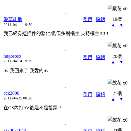
x
0
19樓
愛莫能助
引用
|
編輯
▲
▼
2011-04-11 19:59
我已經有這插件的繁化版,但多謝樓主,支持樓主!!!!!!
x
0
hugososo
20樓
引用
|
編輯
2011-04-14 19:29
▲
▼
rtv 我回來了 我愛的rtv
x
0
cck2000
21樓
引用
|
編輯
2011-04-25 08:28
▲
▼
在CS內打rtV後是不是投票？
x
0
as20021044
22樓