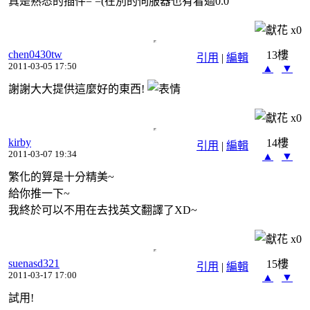
真是熟悉的插件= =(在別的伺服器也有看過0.0
x
0
chen0430tw
13樓
引用
|
編輯
2011-03-05 17:50
▲
▼
謝謝大大提供這麼好的東西!
x
0
kirby
14樓
引用
|
編輯
2011-03-07 19:34
▲
▼
繁化的算是十分精美~
給你推一下~
我終於可以不用在去找英文翻譯了XD~
x
0
suenasd321
15樓
引用
|
編輯
2011-03-17 17:00
▲
▼
試用!