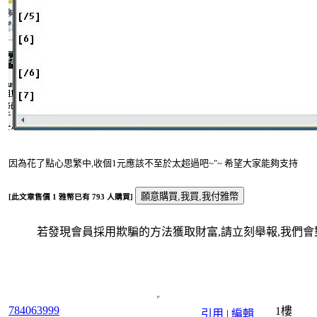
因為花了點心思繁中,收個1元應該不至於太超過吧~"~ 希望大家能夠支持
[此文章售價
1
雅幣已有
793
人購買]
若發現會員採用欺騙的方法獲取財富,請立刻舉報,我們會對
784063999
1樓
引用
|
編輯