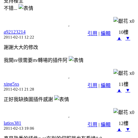
支持楼主
不错...
x
0
a92123214
10樓
引用
|
編輯
2011-02-11 12:22
▲
▼
謝謝大大的修改
我開sv很需要rtv轉場的插件阿
x
0
xing5xs
11樓
引用
|
編輯
2011-02-11 21:28
▲
▼
正好我缺換圖插件感謝
x
0
latios381
12樓
引用
|
編輯
2011-02-13 19:06
▲
▼