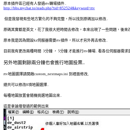
原本插件區已經有人發過rtv轉場插件..
http://bbs.mychat.to/reads.php?tid=852524&keyword=rtv
但是我發現有些地方繁化的不夠完整，所以找到原碼加以修改..
原碼其實都是英文，花了我很大把時間去修改，本來出現了一些問題，後來
原本我是因為開設kz伺服器需要rtv插件，所以才另外再去修改..
目前我有更改兩種時間 3分鐘 ， 5分鐘 才能進行rtv轉場.. 看各位伺服器需求
另外地圖剩餘兩分鐘也會進行地圖投票..
rtv地圖選擇請開啟custom_nextmaps.ini 到裡面修改,
總共可以修改8項地圖選擇..
每種地圖放置會隨機挑選地圖出來..
這是拿論壇發過的範例出來