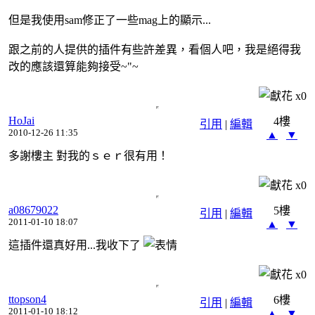
但是我使用sam修正了一些mag上的顯示...
跟之前的人提供的插件有些許差異，看個人吧，我是絕得我
改的應該還算能夠接受~"~
x
0
HoJai
4樓
引用
|
編輯
2010-12-26 11:35
▲
▼
多謝樓主 對我的ｓｅｒ很有用！
x
0
a08679022
5樓
引用
|
編輯
2011-01-10 18:07
▲
▼
這插件還真好用...我收下了
x
0
ttopson4
6樓
引用
|
編輯
2011-01-10 18:12
▲
▼