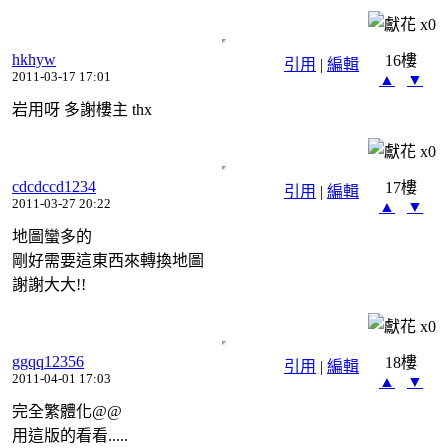
x
0
hkhyw
16樓
引用
|
編輯
2011-03-17 17:01
▲
▼
岩用呀 多謝樓主 thx
x
0
cdcdccd1234
17樓
引用
|
編輯
2011-03-27 20:22
▲
▼
地圖蠻多的
剛好需要這東西來轉換地圖
謝謝大大!!
x
0
ggqq12356
18樓
引用
|
編輯
2011-04-01 17:03
▲
▼
完全繁體化@@
用這版的看看.....