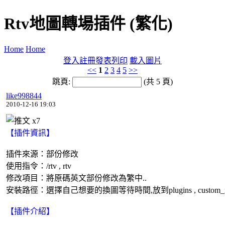
Rtv地圖轉場插件 (繁化)
Home
Home
登入
註冊
發表
列印
載入圖片
<<
1
2
3
4
5
>>
跳頁:
(共 5 頁)
like998844
2010-12-16 19:03
x
7
【插件資訊】
插件來源：部份修改
使用指令：/rtv , rtv
修改項目：將原碼英文部份修改為繁中..
安裝路徑：選擇自己想要的換圖等待時間,放到plugins , custom_nextm
【插件介紹】