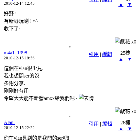
2010-12-14 12:45
▲
▼
好野 !
有新野玩喇 ! ^^
收下了~
x
0
m4a1_1998
25樓
引用
|
編輯
2010-12-15 19:56
▲
▼
這個在vlan很少見.
我也想開ser的說.
多謝分享.
剛剛好有用
希望大大能不斷發amxx給我們吧~
x
0
Alan.
26樓
引用
|
編輯
2010-12-15 22:22
▲
▼
你在vlan見到的是我開的ser吧!