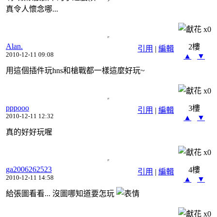
真令人懷念哪...
x
0
Alan.
2樓
引用
|
編輯
2010-12-11 09:08
▲
▼
用這個插件玩hns和槍戰都一樣這麼好玩~
x
0
pppooo
3樓
引用
|
編輯
2010-12-11 12:32
▲
▼
真的好好玩喔
x
0
ga2006262523
4樓
引用
|
編輯
2010-12-11 14:58
▲
▼
給張圖看看... 沒圖哪知道要怎玩
x
0