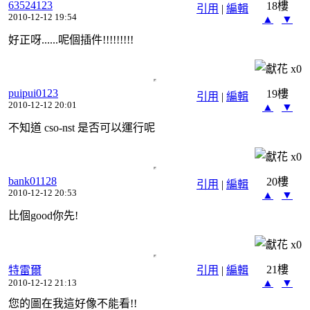
63524123
18樓
引用
|
編輯
2010-12-12 19:54
▲
▼
好正呀......呢個插件!!!!!!!!!
x
0
puipui0123
19樓
引用
|
編輯
2010-12-12 20:01
▲
▼
不知道 cso-nst 是否可以運行呢
x
0
bank01128
20樓
引用
|
編輯
2010-12-12 20:53
▲
▼
比個good你先!
x
0
21樓
特雷爾
引用
|
編輯
▲
▼
2010-12-12 21:13
您的圖在我這好像不能看!!