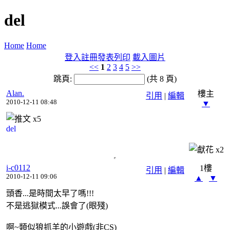
del
Home
Home
登入
註冊
發表
列印
載入圖片
<<
1
2
3
4
5
>>
跳頁:
(共 8 頁)
Alan.
樓主
引用
|
編輯
2010-12-11 08:48
▼
x
5
del
x
2
i-c0112
1樓
引用
|
編輯
2010-12-11 09:06
▲
▼
頭香...是時間太早了嗎!!!
不是逃獄模式...誤會了(眼殘)
啊~類似狼抓羊的小遊戲(非CS)