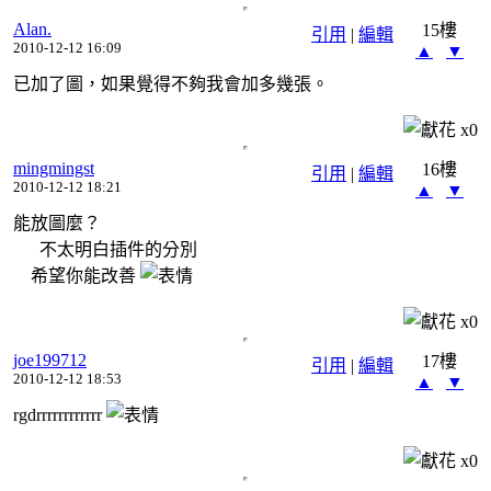
Alan.
15樓
引用
|
編輯
2010-12-12 16:09
▲
▼
已加了圖，如果覺得不夠我會加多幾張。
x
0
mingmingst
16樓
引用
|
編輯
2010-12-12 18:21
▲
▼
能放圖麼？
不太明白插件的分別
希望你能改善
x
0
joe199712
17樓
引用
|
編輯
2010-12-12 18:53
▲
▼
rgdrrrrrrrrrrrr
x
0