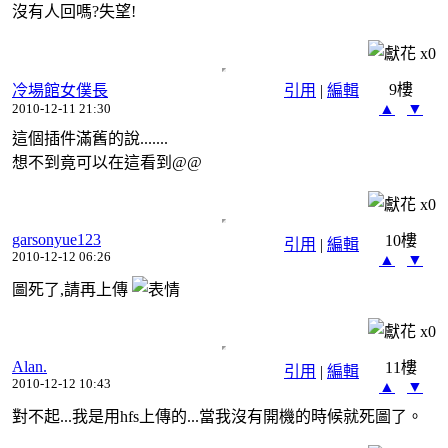
沒有人回嗎?失望!
x
0
9樓
冷場館女僕長
引用
|
編輯
▲
▼
2010-12-11 21:30
這個插件滿舊的說.......
想不到竟可以在這看到@@
x
0
garsonyue123
10樓
引用
|
編輯
2010-12-12 06:26
▲
▼
圖死了,請再上傳
x
0
Alan.
11樓
引用
|
編輯
2010-12-12 10:43
▲
▼
對不起...我是用hfs上傳的...當我沒有開機的時候就死圖了。