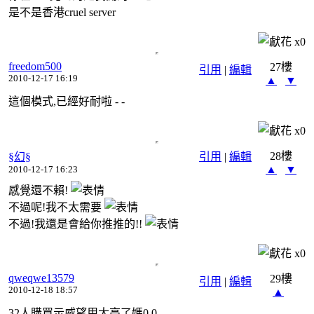
是不是香港cruel server
x
0
freedom500
27樓
引用
|
編輯
2010-12-17 16:19
▲
▼
這個模式,已經好耐啦 - -
x
0
28樓
§幻§
引用
|
編輯
▲
▼
2010-12-17 16:23
感覺還不賴!
不過呢!我不太需要
不過!我還是會給你推推的!!
x
0
qweqwe13579
29樓
引用
|
編輯
2010-12-18 18:57
▲
32人購買示威望用太高了媽0.0