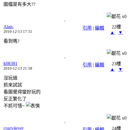
圖檔是有多大??
x
0
Alan.
22樓
引用
|
編輯
2010-12-13 17:51
▲
▼
看到嗎?
x
0
k08381
23樓
引用
|
編輯
2010-12-13 21:58
▲
▼
沒玩過
抓來試試
看圖覺得蠻好玩的
反正繁化了
不抓可惜~
x
0
crazy4ever
24樓
引用
|
編輯