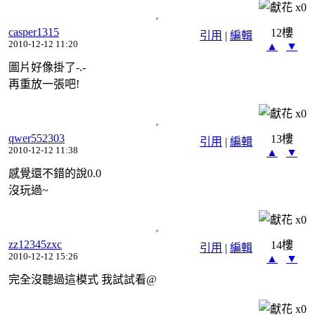
x
0
casper1315
12樓
引用
|
編輯
2010-12-12 11:20
▲
▼
圖片好像掛了-.-
再重放一張吧!
x
0
qwer552303
13樓
引用
|
編輯
2010-12-12 11:38
▲
▼
感覺還不錯的說0.0
沒玩過~
x
0
zz12345zxc
14樓
引用
|
編輯
2010-12-12 15:26
▲
▼
完全沒聽過這模式 我試試看@
x
0