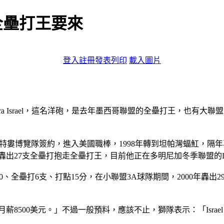
全壘打王要來
登入
註冊
發表
列印
載入圖片
ara Israel，這名洋砲，是去年墨西哥聯盟的全壘打王，也
1年與蒙特婁博覽隊簽約，進入美國職棒，1998年轉到坦帕灣蝠魟，
轟出27支全壘打抱走全壘打王，目前他正在多明尼加冬季聯盟的Li
2成70、全壘打6支、打點15分，在小聯盟3A球隊期間，2000年轟出
8500美元。」不過一般預料，應該不止，獅隊表示：「Isra