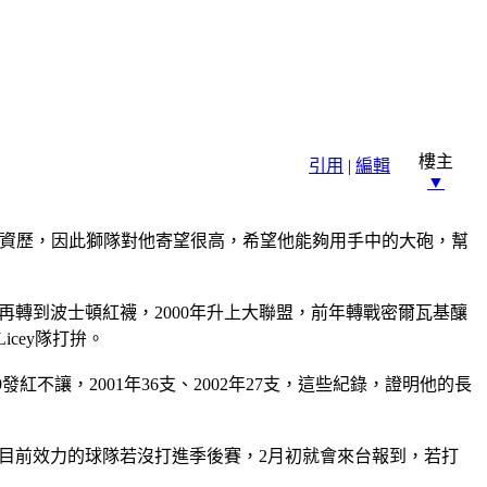
樓主
引用
|
編輯
▼
有大聯盟資歷，因此獅隊對他寄望很高，希望他能夠用手中的大砲，幫
隔年再轉到波士頓紅襪，2000年升上大聯盟，前年轉戰密爾瓦基釀
cey隊打拚。
29發紅不讓，2001年36支、2002年27支，這些紀錄，證明他的長
el目前效力的球隊若沒打進季後賽，2月初就會來台報到，若打