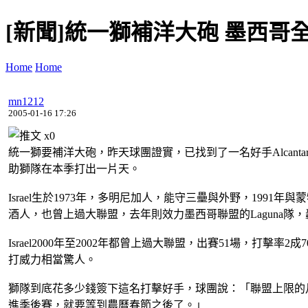
[新聞]統一獅補洋大砲 墨西哥
Home
Home
mn1212
2005-01-16 17:26
x
0
統一獅要補洋大砲，昨天球團證實，已找到了一名好手Alcant
助獅隊在本季打出一片天。
Israel生於1973年，多明尼加人，能守三壘與外野，199
酒人，也曾上過大聯盟，去年則效力墨西哥聯盟的Laguna隊，
Israel2000年至2002年都曾上過大聯盟，出賽51場，打擊率
打威力相當驚人。
獅隊到底花多少錢簽下這名打擊好手，球團說：「聯盟上限的月薪
進季後賽，就要等到農曆春節之後了。」