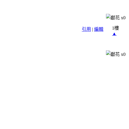
x
0
1樓
引用
|
編輯
▲
x
0