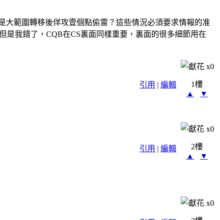
是大範圍轉移後佯攻壹個點偷雷？這些情況必須要求情報的准
但是我錯了，CQB在CS裏面同樣重要，裏面的很多細節用在
。
x
0
1樓
引用
|
編輯
▲
▼
x
0
2樓
引用
|
編輯
▲
▼
x
0