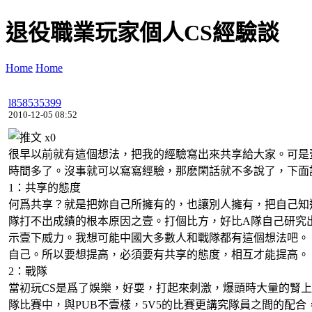
退役職業玩家個人CS經驗談
Home
Home
l858535399
2010-12-05 08:52
x
0
很早以前就有這個想法，把我的經驗寫出來共享給大家。可是
時間多了。沒事就可以寫寫經驗，那麽閑話就不多說了，下面
1：共享的態度
何爲共享？就是把妳自己所擁有的，也讓別人擁有，把自己知
隊打不出成績的根本原因之壹。打個比方，好比A隊自己研究
示壹下威力。我想可能中國大多數人和戰隊都有這個想法吧。
自己。所以要想提高，必須要有共享的態度，相互才能提高。
2：戰隊
當初玩CS是爲了娛樂，好耍，打起來刺激，爆頭時大量的腎上
隊比賽中，與PUB不壹樣，5V5的比賽更講究隊員之間的配