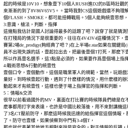
起的時候是10V10，想象壹下10個人RUSH進D2的B區
來漸漸的到了8V86V65V5。。當時我對CS這個遊戲還不
個FLASH，SMOKE，都可能扭轉戰局。5個人能夠統壹思
3:意識，槍法，判斷，指揮
這幾點我估計是國人討論得最多的話題了吧？說穿了就是猜測
在打殘局的情況下是很重要的，往往在4V43V4這種情況下
賽第2場de_prodigy(夠經典了吧？)在上半場e.star如果
員不出現失誤的話，壹起拉出去，把最後壹個T打死，那麽下壹局T就沒
所以作爲壹名選手，這3點是必須的，如果要作爲壹個場上指
4:戰術思想&行動的統壹性
壹個口令，壹個動作，這個是職業軍人的規範，當然，玩遊戲
量好，到時候壹起行動，遇到了什麽樣的情況，用什麽樣的辦
動起來才有統壹性，這樣也便于場上指揮官的指揮和判斷。
5：情報&交流
很早以前看過國外的MV，裏面在打比賽的時候隊員們總是在
麽事都用打字來表達，也許是中國比較落後，用不來對講機這種
了3名CT壓前防守，那麽這時候我迅速的給指揮官這個情報，
了。防守也壹樣，如果偵察到中門有3-4個T，
那也就代表著其他地方相對來說是安全的，對于情報的反饋，