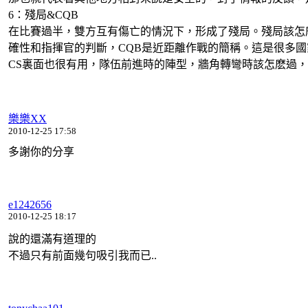
6：殘局&CQB
在比賽過半，雙方互有傷亡的情況下，形成了殘局。殘局該怎
確性和指揮官的判斷，CQB是近距離作戰的簡稱。這是很多國
CS裏面也很有用，隊伍前進時的陣型，牆角轉彎時該怎麽過，
樂樂XX
2010-12-25 17:58
多謝你的分享
e1242656
2010-12-25 18:17
說的還滿有道理的
不過只有前面幾句吸引我而已..