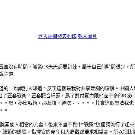
登入
註冊
發表
列印
載入圖片
壹直沒有時間，職業CS天天都要訓練，屬于自己的時間很少，
說主題
道的，也讓別人知道。反正這個是我對共享壹詞的理解。中國人
出了壹套戰術，壹套配合細節，爲了對付實力跟他差不多的B或
。。恩，秘密戰術，必殺技，通吃。。。。。其實這個想法我也
。。
腺素使人相當的亢奮！後來不直不覺中“戰隊”這個詞流行了起來，
合，細節的處理，指揮官的命令和大局觀都要求相當高。所以把