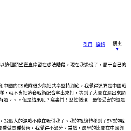
樓主
引用
|
編輯
▼
所以這個願望壹直停留在想法階段，現在我退役了，屬于自己的
和中國的CS戰隊很少能把共享堅持到底，我覺得這算是中國戰
C隊，就不肯把這套戰術配合拿出來打，等到了大賽在漏出來顯
有過。。。但是結果呢？窩裏鬥！惡性循環！最後受害的還是
32個人的混戰不能在吸引我了。我的視線轉移到了5V5的戰
比賽看做壹種藝術，我覺得不過分。當然，最早的比賽在中國興