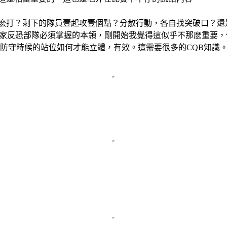
麽打？剩下的隊員壹起攻壹個點？分散行動，各自找突破口？還
家反恐部隊必須掌握的本領，剛開始我覺得這似乎不那麽重要，
防守時候的站位如何才能立體，有效。這需要很多的CQB知識