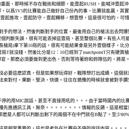
時壯觀的畫面，那時候不存在戰術和細節，能壹起RUSH，能喊沖
夠理解，以爲5V5的比賽能自己做好自己份內的事，比賽就能贏，
想，壹起進攻，壹起防守，壹起轉移，想壹想，這是很可怕的，可
對手的想法，然後判斷對手的位置，最後用自己的槍法出去閃爆
，壹個判斷失誤，很有可能丟掉這壹局，甚至整個比賽。有些人可能
在關鍵局(長槍局)拿下第10局的話，很有可能結果會是另外壹個樣子，比分將
錢，然後比分是12：10已經到了matchpointT只有硬買槍，結
揮官，那麽必須要做到更出色，否則等待著妳和妳隊伍的，將是
沒必要這麽認真，但是如果想玩得好，戰隊想打出成績，這個就
法來對付，果斷，堅決，快速。往往在猶豫的時候就會被對手鑽
不停的用MIC說話，甚至不直接用吼的。。。由于當時國內的比
先進通訊工具，無奈。。。。。。。。情報的反饋，這是相當重要的
那麽是人都可以判斷出剩下的兩個不在中門就在B點了。至少80
這是相當重要的，這也是老外在比賽中不停的說話內容。。。。