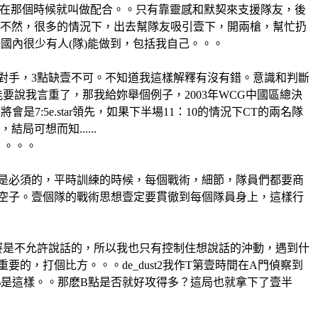
壹起沖在那個時候就叫做配合。。只有靠靈感和默契來支援隊友，後
其實不然，很多的情況下，出去幫隊友吸引壹下，開兩槍，幫忙扔
惜國內很少有人(隊)能做到，包括我自己。。。
對手，3點缺壹不可。不知道我這樣解釋有沒有錯。意識和判斷
要說我言重了，那我給妳舉個例子，2003年WCG中國區總決
會是7:5e.star領先，如果下半場11：10的情況下CT的兩名隊
局可想而知......
。。。。
是必須的，平時訓練的時候，每個戰術，細節，隊員們都要商
空子。壹個隊的戰術思想壹定要貫徹到每個隊員身上，這樣行
賽是不允許說話的，所以我也只有控制住想說話的沖動，遇到什
，打個比方。。。de_dust2我作T第壹時間在A門偵察到
%是這樣。。那麽B點是否就好攻得多？這局也就拿下了壹半