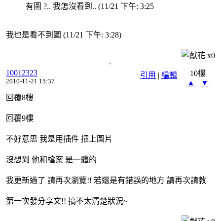
有圖 ?.. 我怎沒看到.. (11/21 下午: 3:25
我也是看不到圖 (11/21 下午: 3:28)
x
0
10012323
10樓
引用
|
編輯
2010-11-21 15:37
▲
▼
回覆8樓
回覆9樓
不好意思 我是用插件 插上圖片
沒想到 他和檔案 是一體的
我更新過了 請再次瀏覽!! 若還是有錯誤的地方 請再次請教
第一次發分享文!! 搞不太清楚狀況~