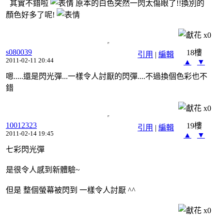
其實不錯啦
原本的白色突然一閃太傷眼了!!換別的
顏色好多了呢!
x
0
s080039
18樓
引用
|
編輯
2011-02-11 20:44
▲
▼
嗯.....還是閃光彈...一樣令人討厭的閃彈....不過換個色彩也不
錯
x
0
10012323
19樓
引用
|
編輯
2011-02-14 19:45
▲
▼
七彩閃光彈
是很令人感到新體驗~
但是 整個螢幕被閃到 一樣令人討厭 ^^
x
0