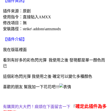
【插件資訊】
插件來源：原創
使用指令：直接貼入AMXX
修改項目：無
安裝路徑：strike\ addons\amxmodx
【插件介紹】
我在版區裡面
看到有好多的彩色閃光彈 我使用之後 發現都是單一顏色而
已
這個彩色閃光彈 我使用之後 確定可以變化多種顏色
喜歡的朋友 幫我加一下花花吧!!!
確定此插件為多
有購買的大大們！麻煩在下面留言一下
『