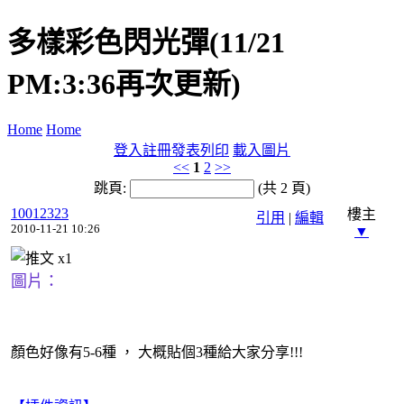
多樣彩色閃光彈(11/21
PM:3:36再次更新)
Home
Home
登入
註冊
發表
列印
載入圖片
<<
1
2
>>
跳頁:
(共 2 頁)
10012323
樓主
引用
|
編輯
2010-11-21 10:26
▼
x
1
圖片
：
顏色好像有5-6種 ， 大概貼個3種給大家分享!!!