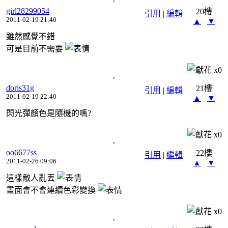
girl28299054
20樓
引用
|
編輯
2011-02-19 21:40
▲
▼
雖然感覺不錯
可是目前不需要
x
0
doris31g
21樓
引用
|
編輯
2011-02-19 22:40
▲
▼
閃光彈顏色是隨機的嗎?
x
0
oo6677ss
22樓
引用
|
編輯
2011-02-26 09:06
▲
▼
這樣敵人亂丟
畫面會不會連續色彩變換
x
0