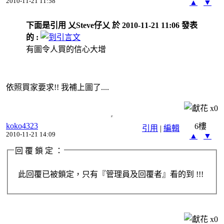
2010-11-21 11:58
▲
▼
下面是引用 乂Steve仔乂 於 2010-11-21 11:06 發表
的 :
有圖令人買的信心大增
依照買家要求!! 我補上圖了....
x
0
koko4323
6樓
引用
|
編輯
2010-11-21 14:09
▲
▼
回 覆 鎖 定 ：
此回覆已被鎖定，只有『管理員及回覆者』看的到 !!!
x
0