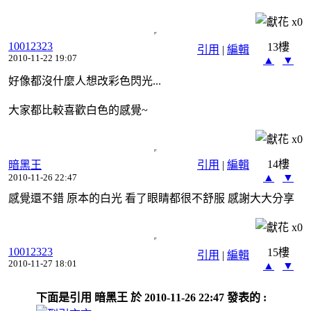
x
0
10012323
13樓
引用
|
編輯
2010-11-22 19:07
▲
▼
好像都沒什麼人想改彩色閃光...
大家都比較喜歡白色的感覺~
x
0
14樓
暗黑王
引用
|
編輯
▲
▼
2010-11-26 22:47
感覺還不錯 原本的白光 看了眼睛都很不舒服 感謝大大分享
x
0
10012323
15樓
引用
|
編輯
2010-11-27 18:01
▲
▼
下面是引用 暗黑王 於 2010-11-26 22:47 發表的 :