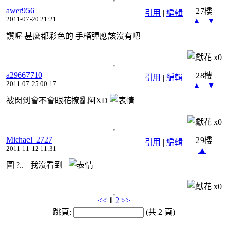
awer956
27樓
引用
|
編輯
2011-07-20 21:21
▲
▼
讚喔 甚麼都彩色的 手榴彈應該沒有吧
x
0
a29667710
28樓
引用
|
編輯
2011-07-25 00:17
▲
▼
被閃到會不會眼花撩亂阿XD
x
0
Michael_2727
29樓
引用
|
編輯
2011-11-12 11:31
▲
圖 ?.. 我沒看到
x
0
<<
1
2
>>
跳頁:
(共 2 頁)