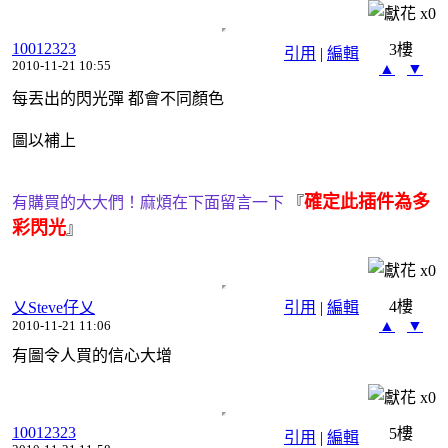
x
0
10012323
3樓
引用
|
編輯
2010-11-21 10:55
▲
▼
每丟出的閃光彈 都會不同顏色
圖以補上
確定此插件為多
有購買的大大們！麻煩在下面留言一下
『
彩閃光
』
x
0
4樓
乂Steve仔乂
引用
|
編輯
▲
▼
2010-11-21 11:06
有圖令人買的信心大增
x
0
10012323
5樓
引用
|
編輯