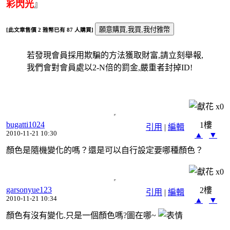
彩閃光
』
[此文章售價
2
雅幣已有
87
人購買]
若發現會員採用欺騙的方法獲取財富,請立刻舉報,
我們會對會員處以2-N倍的罰金,嚴重者封掉ID!
x
0
bugatti1024
1樓
引用
|
編輯
2010-11-21 10:30
▲
▼
顏色是隨機變化的嗎？還是可以自行設定要哪種顏色？
x
0
garsonyue123
2樓
引用
|
編輯
2010-11-21 10:34
▲
▼
顏色有沒有變化.只是一個顏色嗎?圖在哪~