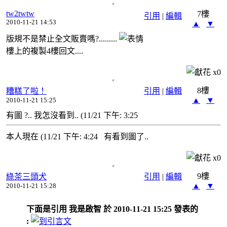
tw2twtw
7樓
引用
|
編輯
2010-11-21 14:53
▲
▼
版規不是禁止全文販賣嗎?.........
樓上的複製4樓回文....
x
0
8樓
糟糕了啦！
引用
|
編輯
▲
▼
2010-11-21 15:25
有圖 ?.. 我怎沒看到.. (11/21 下午: 3:25
本人現在 (11/21 下午: 4:24 有看到圖了..
x
0
9樓
綠茶三頭犬
引用
|
編輯
▲
▼
2010-11-21 15:28
下面是引用 我是啟智 於 2010-11-21 15:25 發表的
: