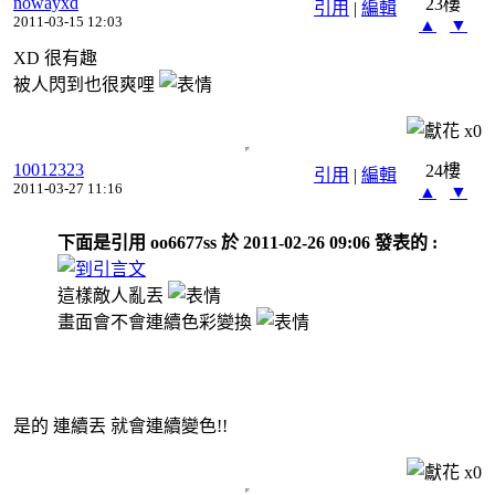
nowayxd
23樓
引用
|
編輯
2011-03-15 12:03
▲
▼
XD 很有趣
被人閃到也很爽哩
x
0
10012323
24樓
引用
|
編輯
2011-03-27 11:16
▲
▼
下面是引用 oo6677ss 於 2011-02-26 09:06 發表的 :
這樣敵人亂丟
畫面會不會連續色彩變換
是的 連續丟 就會連續變色!!
x
0