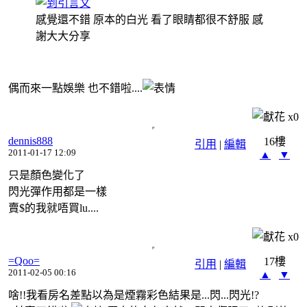
感覺還不錯 原本的白光 看了眼睛都很不舒服 感
謝大大分享
偶而來一點娛樂 也不錯啦....
x
0
dennis888
16樓
引用
|
編輯
2011-01-17 12:09
▲
▼
只是顏色變化了
閃光彈作用都是一樣
賣$的我就唔買lu....
x
0
=Qoo=
17樓
引用
|
編輯
2011-02-05 00:16
▲
▼
啥!!我看房名差點以為是煙霧彩色結果是...閃...閃光!?