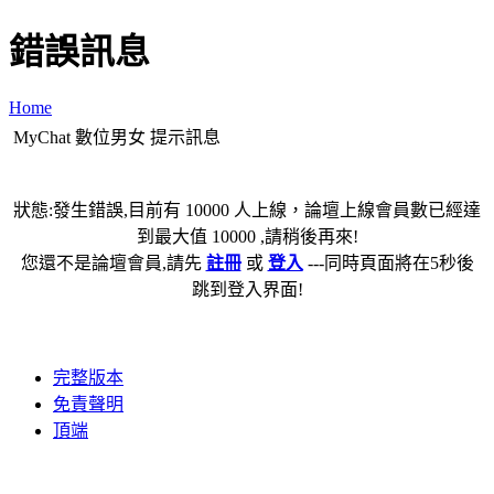
錯誤訊息
Home
MyChat 數位男女 提示訊息
狀態:發生錯誤,目前有 10000 人上線，論壇上線會員數已經達
到最大值 10000 ,請稍後再來!
您還不是論壇會員,請先
註冊
或
登入
---同時頁面將在5秒後
跳到登入界面!
完整版本
免責聲明
頂端