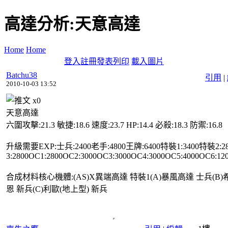
高達分析:天意高達
Home
Home
登入
註冊
發表
列印
載入圖片
Batchu38
引用
|
2010-10-03 13:52
x
0
天意高達
六圍攻擊:21.3 敏捷:18.6 速度:23.7 HP:14.4 必殺:18.3 防禦:16.8
升級需要EXP:士兵:2400老手:4800王牌:6400特裝1:3400特裝2:2
3:2800OC1:2800OC2:3000OC3:3000OC4:3000OC5:4000OC6:12
合成材料核心機體:(AS)X異端高達 特裝1(A)暴風高達 士兵(B)希
恩 新兵(C)利歐(地上型) 新兵