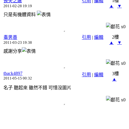
1樓
喪失之鷹
引用
|
編輯
▲
▼
2011-02-28 19:19
只是有機體資料
x
0
2樓
毒男善
引用
|
編輯
▲
▼
2011-03-23 19:38
感謝分享
x
0
tback4897
3樓
引用
|
編輯
2011-05-15 00:32
▲
名子 聽起來 雖然不錯 可惜沒圖片
x
0