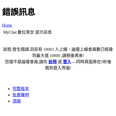
錯誤訊息
Home
MyChat 數位男女 提示訊息
狀態:發生錯誤,目前有 10003 人上線，論壇上線會員數已經達
到最大值 10000 ,請稍後再來!
您還不是論壇會員,請先
註冊
或
登入
---同時頁面將在5秒後
跳到登入界面!
完整版本
免責聲明
頂端