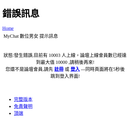
錯誤訊息
Home
MyChat 數位男女 提示訊息
狀態:發生錯誤,目前有 10003 人上線，論壇上線會員數已經達
到最大值 10000 ,請稍後再來!
您還不是論壇會員,請先
註冊
或
登入
---同時頁面將在5秒後
跳到登入界面!
完整版本
免責聲明
頂端