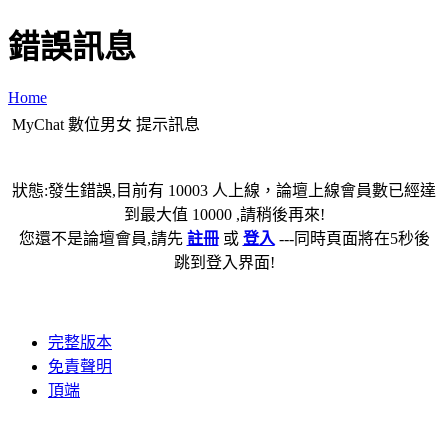
錯誤訊息
Home
MyChat 數位男女 提示訊息
狀態:發生錯誤,目前有 10003 人上線，論壇上線會員數已經達
到最大值 10000 ,請稍後再來!
您還不是論壇會員,請先
註冊
或
登入
---同時頁面將在5秒後
跳到登入界面!
完整版本
免責聲明
頂端