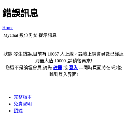
錯誤訊息
Home
MyChat 數位男女 提示訊息
狀態:發生錯誤,目前有 10067 人上線，論壇上線會員數已經達
到最大值 10000 ,請稍後再來!
您還不是論壇會員,請先
註冊
或
登入
---同時頁面將在5秒後
跳到登入界面!
完整版本
免責聲明
頂端