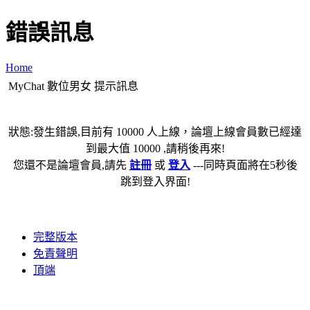
錯誤訊息
Home
MyChat 數位男女 提示訊息
狀態:發生錯誤,目前有 10000 人上線，論壇上線會員數已經達
到最大值 10000 ,請稍後再來!
您還不是論壇會員,請先
註冊
或
登入
---同時頁面將在5秒後
跳到登入界面!
完整版本
免責聲明
頂端