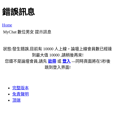
錯誤訊息
Home
MyChat 數位男女 提示訊息
狀態:發生錯誤,目前有 10000 人上線，論壇上線會員數已經達
到最大值 10000 ,請稍後再來!
您還不是論壇會員,請先
註冊
或
登入
---同時頁面將在5秒後
跳到登入界面!
完整版本
免責聲明
頂端