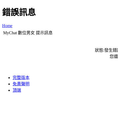
錯誤訊息
Home
MyChat 數位男女 提示訊息
狀態:發生錯誤
您還
完整版本
免責聲明
頂端