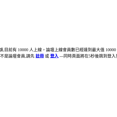
,目前有 10000 人上線，論壇上線會員數已經達到最大值 10000
不是論壇會員,請先
註冊
或
登入
---同時頁面將在5秒後跳到登入