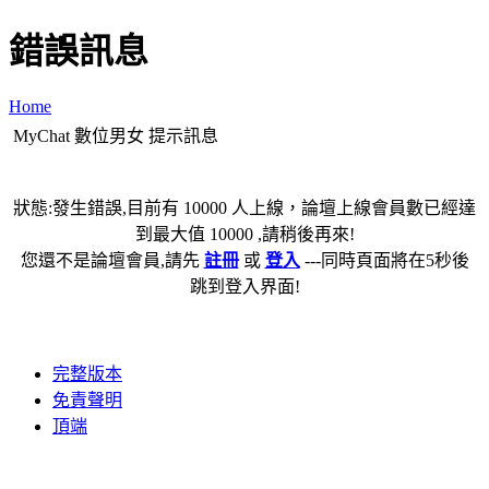
錯誤訊息
Home
MyChat 數位男女 提示訊息
狀態:發生錯誤,目前有 10000 人上線，論壇上線會員數已經達
到最大值 10000 ,請稍後再來!
您還不是論壇會員,請先
註冊
或
登入
---同時頁面將在5秒後
跳到登入界面!
完整版本
免責聲明
頂端