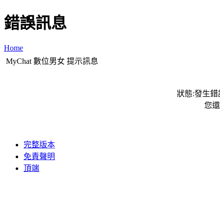
錯誤訊息
Home
MyChat 數位男女 提示訊息
狀態:發生錯誤
您還
完整版本
免責聲明
頂端