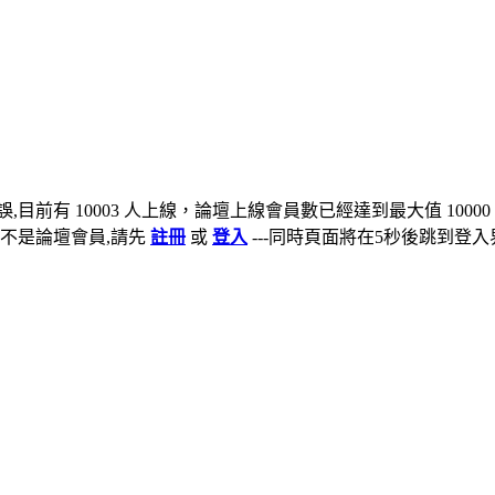
,目前有 10003 人上線，論壇上線會員數已經達到最大值 10000
不是論壇會員,請先
註冊
或
登入
---同時頁面將在5秒後跳到登入