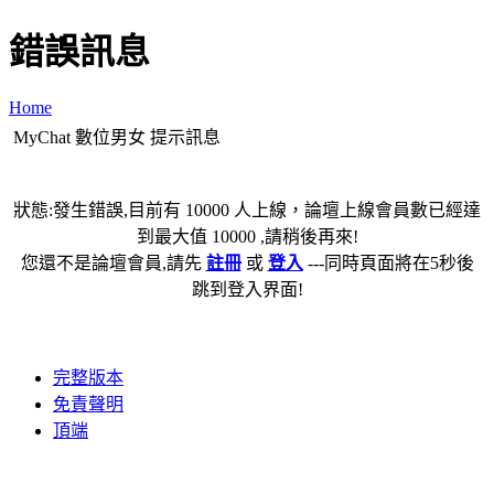
錯誤訊息
Home
MyChat 數位男女 提示訊息
狀態:發生錯誤,目前有 10000 人上線，論壇上線會員數已經達
到最大值 10000 ,請稍後再來!
您還不是論壇會員,請先
註冊
或
登入
---同時頁面將在5秒後
跳到登入界面!
完整版本
免責聲明
頂端