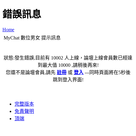
錯誤訊息
Home
MyChat 數位男女 提示訊息
狀態:發生錯誤,目前有 10002 人上線，論壇上線會員數已經達
到最大值 10000 ,請稍後再來!
您還不是論壇會員,請先
註冊
或
登入
---同時頁面將在5秒後
跳到登入界面!
完整版本
免責聲明
頂端