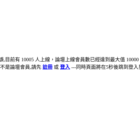
,目前有 10005 人上線，論壇上線會員數已經達到最大值 10000
不是論壇會員,請先
註冊
或
登入
---同時頁面將在5秒後跳到登入