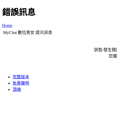
錯誤訊息
Home
MyChat 數位男女 提示訊息
狀態:發生錯誤
您還
完整版本
免責聲明
頂端