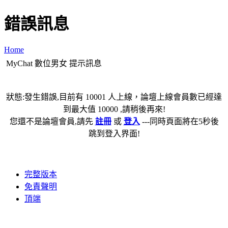
錯誤訊息
Home
MyChat 數位男女 提示訊息
狀態:發生錯誤,目前有 10001 人上線，論壇上線會員數已經達
到最大值 10000 ,請稍後再來!
您還不是論壇會員,請先
註冊
或
登入
---同時頁面將在5秒後
跳到登入界面!
完整版本
免責聲明
頂端