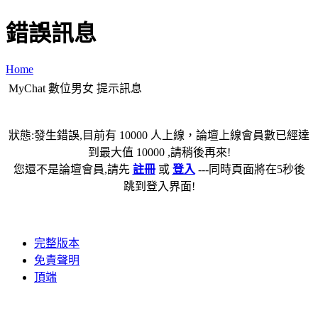
錯誤訊息
Home
MyChat 數位男女 提示訊息
狀態:發生錯誤,目前有 10000 人上線，論壇上線會員數已經達
到最大值 10000 ,請稍後再來!
您還不是論壇會員,請先
註冊
或
登入
---同時頁面將在5秒後
跳到登入界面!
完整版本
免責聲明
頂端