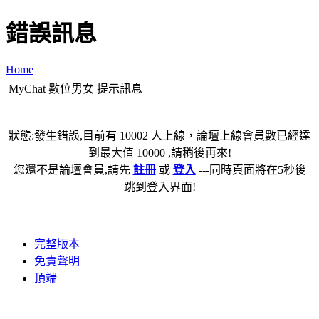
錯誤訊息
Home
MyChat 數位男女 提示訊息
狀態:發生錯誤,目前有 10002 人上線，論壇上線會員數已經達
到最大值 10000 ,請稍後再來!
您還不是論壇會員,請先
註冊
或
登入
---同時頁面將在5秒後
跳到登入界面!
完整版本
免責聲明
頂端