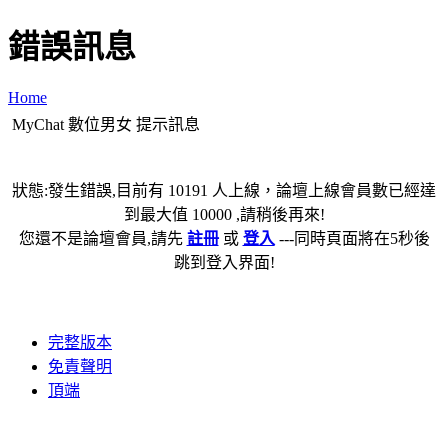
錯誤訊息
Home
MyChat 數位男女 提示訊息
狀態:發生錯誤,目前有 10191 人上線，論壇上線會員數已經達
到最大值 10000 ,請稍後再來!
您還不是論壇會員,請先
註冊
或
登入
---同時頁面將在5秒後
跳到登入界面!
完整版本
免責聲明
頂端