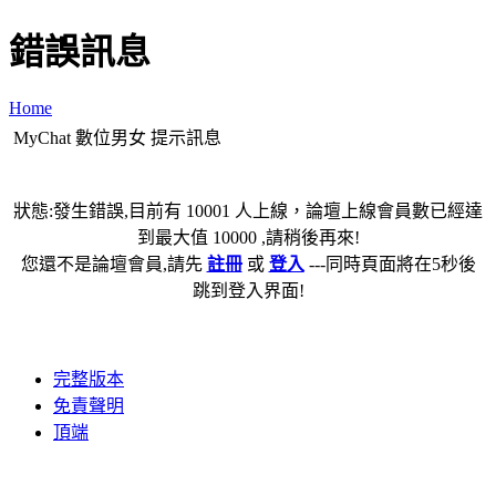
錯誤訊息
Home
MyChat 數位男女 提示訊息
狀態:發生錯誤,目前有 10001 人上線，論壇上線會員數已經達
到最大值 10000 ,請稍後再來!
您還不是論壇會員,請先
註冊
或
登入
---同時頁面將在5秒後
跳到登入界面!
完整版本
免責聲明
頂端