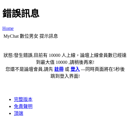
錯誤訊息
Home
MyChat 數位男女 提示訊息
狀態:發生錯誤,目前有 10000 人上線，論壇上線會員數已經達
到最大值 10000 ,請稍後再來!
您還不是論壇會員,請先
註冊
或
登入
---同時頁面將在5秒後
跳到登入界面!
完整版本
免責聲明
頂端