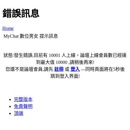
錯誤訊息
Home
MyChat 數位男女 提示訊息
狀態:發生錯誤,目前有 10001 人上線，論壇上線會員數已經達
到最大值 10000 ,請稍後再來!
您還不是論壇會員,請先
註冊
或
登入
---同時頁面將在5秒後
跳到登入界面!
完整版本
免責聲明
頂端