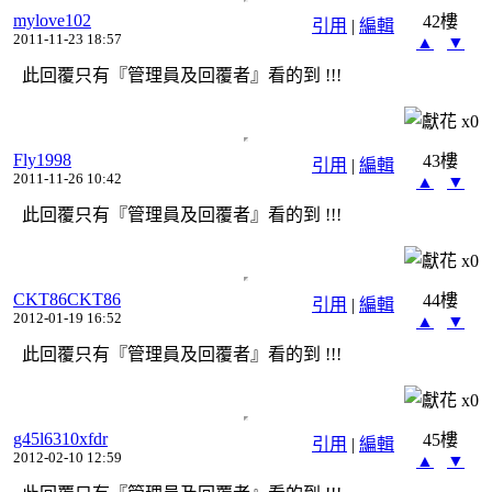
mylove102
42樓
引用
|
編輯
2011-11-23 18:57
▲
▼
此回覆只有『管理員及回覆者』看的到 !!!
x
0
Fly1998
43樓
引用
|
編輯
2011-11-26 10:42
▲
▼
此回覆只有『管理員及回覆者』看的到 !!!
x
0
CKT86CKT86
44樓
引用
|
編輯
2012-01-19 16:52
▲
▼
此回覆只有『管理員及回覆者』看的到 !!!
x
0
g45l6310xfdr
45樓
引用
|
編輯
2012-02-10 12:59
▲
▼