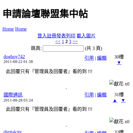
申請論壇聯盟集中帖
Home
Home
登入
註冊
發表
列印
載入圖片
<<
1
2
3
>>
跳頁:
(共 3 頁)
dogboy742
30樓
引用
|
編輯
2011-08-22 01:38
▼
此回覆只有『管理員及回覆者』看的到 !!!
x
0
31樓
國際通訊
引用
|
編輯
▲
▼
2011-08-28 03:24
此回覆只有『管理員及回覆者』看的到 !!!
x
0
digitalcity
32樓