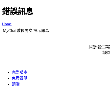
錯誤訊息
Home
MyChat 數位男女 提示訊息
狀態:發生錯誤
您還
完整版本
免責聲明
頂端