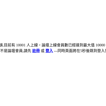
,目前有 10001 人上線，論壇上線會員數已經達到最大值 10000
不是論壇會員,請先
註冊
或
登入
---同時頁面將在5秒後跳到登入