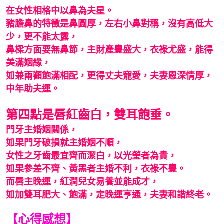
在女性相格中以鼻為夫星。
豬膽鼻的特徵是鼻圓厚，左右小鼻對稱，沒有高低大
少，更不能太露，
鼻樑方面要無鼻節，主財產豐盛大，衣祿尤盛，能得
美滿姻緣，
如兼兩顴飽滿相配，更得丈夫寵愛，夫妻恩深情厚，
中年助夫運。
第四點是唇紅齒白，雙耳飽垂。
門牙主婚姻關係，
如果門牙破損就主婚姻不順，
女性之牙齒最宜齊而潔白，以光瑩者為貴，
如果參差不齊、黃黑者主婚不利，衣祿不豐。
而唇主晚運，紅潤兒女易養並能成才，
如加雙耳肥大、飽滿，定晚運亨通，夫妻和諧終老。
【心得感想】