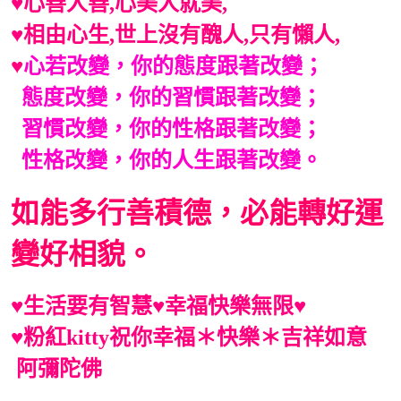
♥心善人善,心美人就美,
♥相由心生,
世上沒有醜人,只有懶人,
♥
心若改變，你的態度跟著改變；
態度改變，你的習慣跟著改變；
習慣改變，你的性格跟著改變；
性格改變，你的人生跟著改變。
如能多行善積德，必能轉好運
變好相貌。
♥
生活要有智慧
♥
幸福快樂無限
♥
♥
粉紅kitty祝你
幸福＊快樂＊吉祥如意
阿彌陀佛