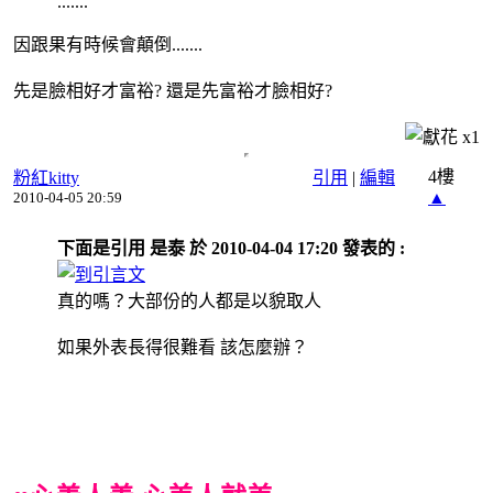
.......
因跟果有時候會顛倒.......
先是臉相好才富裕? 還是先富裕才臉相好?
x
1
4樓
粉紅kitty
引用
|
編輯
▲
2010-04-05 20:59
下面是引用 是泰 於 2010-04-04 17:20 發表的 :
真的嗎？大部份的人都是以貌取人
如果外表長得很難看 該怎麼辦？