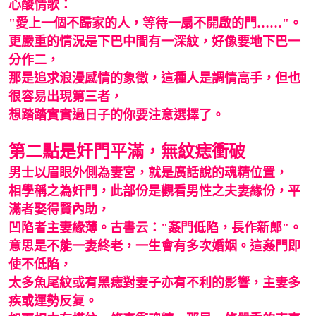
心酸情歌：
"愛上一個不歸家的人，等待一扇不開啟的門……"。
更嚴重的情況是下巴中間有一深紋，好像要地下巴一
分作二，
那是追求浪漫感情的象徵，這種人是調情高手，但也
很容易出現第三者，
想踏踏實實過日子的你要注意選擇了。
第二點是奸門平滿，無紋痣衝破
男士以眉眼外側為妻宮，就是廣話說的魂精位置，
相學稱之為奸門，此部份是觀看男性之夫妻緣份，平
滿者娶得賢內助，
凹陷者主妻緣薄。古書云："姦門低陷，長作新郎"。
意思是不能一妻終老，一生會有多次婚姻。這姦門即
使不低陷，
太多魚尾紋或有黑痣對妻子亦有不利的影響，主妻多
疾或運勢反复。