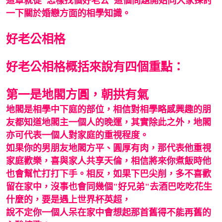
這章就從"怎樣找個好老公"這個問題開始同大家探討
一下關於婚戀方面的相學知識。
好老公相格
好老公相格概括來說有四個重點：
第一是地閣方圓，朝拱有氣
地閣是相學中下庭的部位，相信對相學略感興趣的朋
友都知道地閣主一個人的晚運，其實除此之外，地閣
亦可代表一個人對家庭的重視程度。
如果你的男朋友地閣方平、圓厚有肉，那代表他重視
家庭歡樂，喜與家人共享天倫，相信將來你煮飯時他
也會幫忙打打下手。相反，如果下巴尖削，多不喜歡
留在家中，沒事也會同幾個"好兄弟"去酒巴吃吃花生
什麼的，要是遇上世界杯英超，
說不定你一個人呆在家中會想起那首舊得不能再舊的