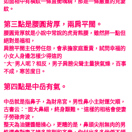
如面相中有橫紋一條直衝魂精，那是一條嚴重的克妻
紋。
第三點是腰圓背厚，兩肩平闊。
腰圓背厚就是小說中常說的虎背熊腰，雖然胖一點但
絕對是福相，
肩膀平闊主任勞任怨，會承擔家庭重責，試問幸福的
小女人身邊怎樣少得這的
"大"男人呢？相反，男子肩膀尖聳主量狹氣燥，百事
不成，寒苦度日。
第四點是中岳有氣。
中岳就是指鼻子，為財帛宮。男性鼻小主財運欠順，
古書云："面大鼻細，終身艱難。"這樣的相格會使妻
子勞碌奔波，
整天為油鹽醬醋操心，更糟的是，鼻頭尖削無肉的男