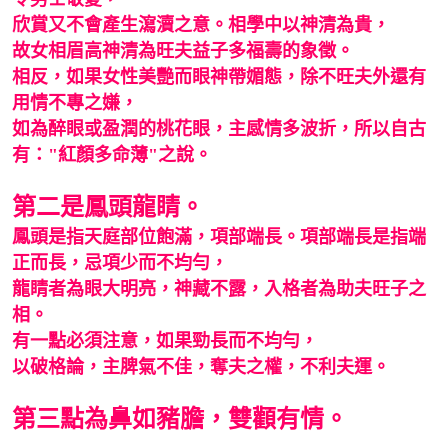
欣賞又不會產生瀉瀆之意。相學中以神清為貴，
故女相眉高神清為旺夫益子多福壽的象徵。
相反，如果女性美艷而眼神帶媚態，除不旺夫外還有
用情不專之嫌，
如為醉眼或盈潤的桃花眼，主感情多波折，所以自古
有："紅顏多命薄"之說。
第二是鳳頭龍睛。
鳳頭是指天庭部位飽滿，項部端長。項部端長是指端
正而長，忌項少而不均勻，
龍睛者為眼大明亮，神藏不露，入格者為助夫旺子之
相。
有一點必須注意，如果勁長而不均勻，
以破格論，主脾氣不佳，奪夫之權，不利夫運。
第三點為鼻如豬膽，雙顴有情。