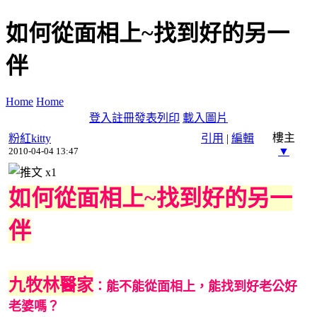
如何從面相上~找到好的另一
伴
Home
Home
登入
註冊
發表
列印
載入圖片
樓主
粉紅kitty
引用
|
編輯
▼
2010-04-04 13:47
x
1
如何從面相上~找到好的另一
伴
九牧林醫家
：能不能從面相上，能找到好老公好
老婆嗎？