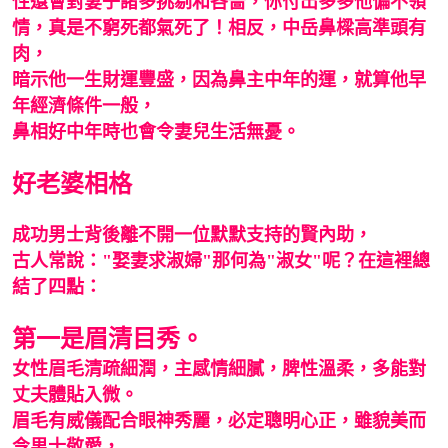
性還會對妻子諸多挑剔和吝嗇，你付出多多他偏不領
情，真是不窮死都氣死了！相反，中岳鼻樑高準頭有
肉，
暗示他一生財運豐盛，因為鼻主中年的運，就算他早
年經濟條件一般，
鼻相好中年時也會令妻兒生活無憂。
好老婆相格
成功男士背後離不開一位默默支持的賢內助，
古人常說："娶妻求淑婦"那何為"淑女"呢？在這裡總
結了四點：
第一是眉清目秀。
女性眉毛清疏細潤，主感情細膩，脾性溫柔，多能對
丈夫體貼入微。
眉毛有威儀配合眼神秀麗，必定聰明心正，雖貌美而
令男士敬愛，