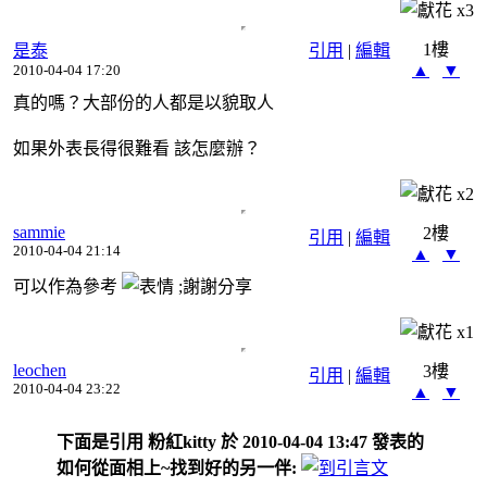
x
3
1樓
是泰
引用
|
編輯
▲
▼
2010-04-04 17:20
真的嗎？大部份的人都是以貌取人
如果外表長得很難看 該怎麼辦？
x
2
sammie
2樓
引用
|
編輯
2010-04-04 21:14
▲
▼
可以作為參考
;謝謝分享
x
1
leochen
3樓
引用
|
編輯
2010-04-04 23:22
▲
▼
下面是引用 粉紅kitty 於 2010-04-04 13:47 發表的
如何從面相上~找到好的另一伴: