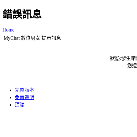
錯誤訊息
Home
MyChat 數位男女 提示訊息
狀態:發生錯誤
您還
完整版本
免責聲明
頂端