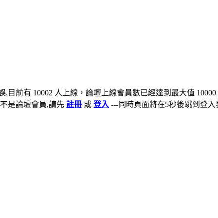
,目前有 10002 人上線，論壇上線會員數已經達到最大值 10000
不是論壇會員,請先
註冊
或
登入
---同時頁面將在5秒後跳到登入