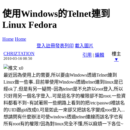
使用Windows的Telnet連到
Linux Fedora
Home
Home
登入
註冊
發表
列印
載入圖片
CHRIZTATION
樓主
引用
|
編輯
2010-03-16 08:50
▼
x
0
最近因為使用上的需要,所以要由Windows透過Telnet連到
Linux做一些事..目前單使用Windows透過telnet連到linux是已
經ok了,但是有另一疑問~因為telnet是不允許以root登入,所以
只好用另一個名字登入..可是這名字的權限卻不如root.一些資
料都看不到~有試著照一些網路上看到的把/etc/passwd裡該名
的UID跟gid改成0,可是如此一來卻又把該名字變成root登入...
想請問有什麼辦法可使windows透過telnet連線而該名字也有
所有root有的權限?因為對linux完全不懂,所以麻煩一下各位~