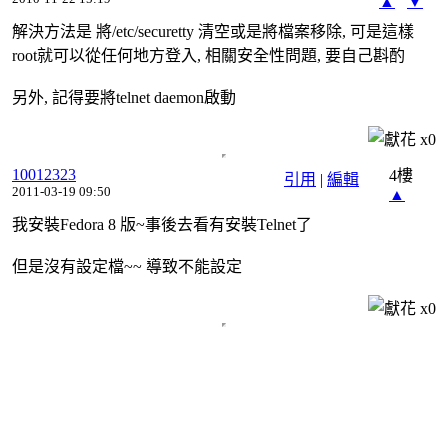
▲
▼
解決方法是 將/etc/securetty 清空或是將檔案移除, 可是這樣
root就可以從任何地方登入, 相關安全性問題, 要自己斟酌
另外, 記得要將telnet daemon啟動
x
0
10012323
4樓
引用
|
編輯
2011-03-19 09:50
▲
我安裝Fedora 8 版~事後去看有安裝Telnet了
但是沒有設定檔~~ 導致不能設定
x
0