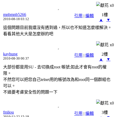
x
0
mnbmnb5266
1樓
引用
|
編輯
2010-08-18 03:12
▲
▼
這個問題目前我還沒有遇到過，所以也不知道怎麼樣解決。
看看其他大大是怎麼辦的吧
x
0
kayhung
2樓
引用
|
編輯
2010-08-30 00:37
▲
▼
大部份都是用SU - 去切換成root 帳號;如此才會有root的權
限。
不然您可以把您自己telnet用的帳號改為和root同一個群組也
可以。
不過要考慮安全性的問題一下
x
0
fmliou
3樓
引用
|
編輯
2010-11-22 15:19